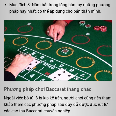
Mục đích 3: Nắm bắt trong lòng bàn tay những phương
pháp hay nhất, có thể áp dụng cho bản thân mình.
Phương pháp chơi Baccarat thắng chắc
Ngoài việc bỏ túi 3 bí kíp kể trên, người chơi cũng nên tham
khảo thêm các phương pháp sau đây đã được đúc rút từ
các cao thủ Baccarat chuyên nghiệp.