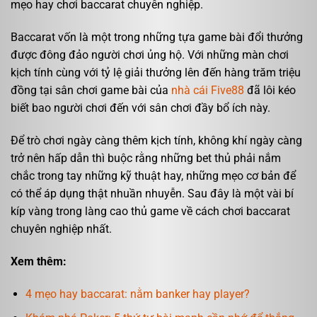
mẹo hay chơi baccarat chuyên nghiệp.
Baccarat vốn là một trong những tựa game bài đổi thưởng
được đông đảo người chơi ủng hộ. Với những màn chơi
kịch tính cùng với tỷ lệ giải thưởng lên đến hàng trăm triệu
đồng tại sân chơi game bài của
nhà cái Five88
đã lôi kéo
biết bao người chơi đến với sân chơi đầy bổ ích này.
Để trò chơi ngày càng thêm kịch tính, không khí ngày càng
trở nên hấp dẫn thì buộc rằng những bet thủ phải nắm
chắc trong tay những kỹ thuật hay, những mẹo cơ bản để
có thể áp dụng thật nhuần nhuyễn. Sau đây là một vài bí
kíp vàng trong làng cao thủ game về cách chơi baccarat
chuyên nghiệp nhất.
Xem thêm:
4 mẹo hay baccarat: nằm banker hay player?