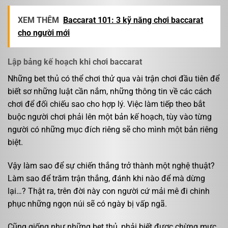
XEM THÊM
Baccarat 101: 3 kỹ năng chơi baccarat
cho người mới
Lập bảng kế hoạch khi chơi baccarat
Những bet thủ có thể chơi thử qua vài trận chơi đầu tiên để
biết sơ những luật cần nắm, những thông tin về các cách
chơi để đối chiếu sao cho hợp lý. Việc làm tiếp theo bắt
buộc người chơi phải lên một bản kế hoạch, tùy vào từng
người có những mục đích riêng sẽ cho mình một bản riêng
biệt.
Vậy làm sao để sự chiến thắng trở thành một nghệ thuật?
Làm sao để trăm trận thắng, đánh khi nào để mà dừng
lại…? Thật ra, trên đời này con người cứ mải mê đi chinh
phục những ngọn núi sẽ có ngày bị vấp ngã.
Cũng giống như những bet thủ, phải biết được chừng mực