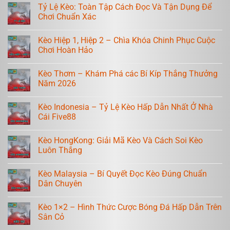
Tỷ Lệ Kèo: Toàn Tập Cách Đọc Và Tận Dụng Để
Chơi Chuẩn Xác
Kèo Hiệp 1, Hiệp 2 – Chìa Khóa Chinh Phục Cuộc
Chơi Hoàn Hảo
Kèo Thơm – Khám Phá các Bí Kíp Thắng Thưởng
Năm 2026
Kèo Indonesia – Tỷ Lệ Kèo Hấp Dẫn Nhất Ở Nhà
Cái Five88
Kèo HongKong: Giải Mã Kèo Và Cách Soi Kèo
Luôn Thắng
Kèo Malaysia – Bí Quyết Đọc Kèo Đúng Chuẩn
Dân Chuyên
Kèo 1×2 – Hình Thức Cược Bóng Đá Hấp Dẫn Trên
Sân Cỏ