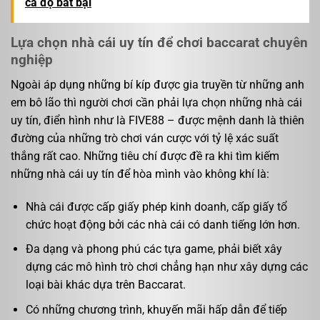
cá độ bất bại
Lựa chọn nhà cái uy tín để chơi baccarat chuyên
nghiệp
Ngoài áp dụng những bí kíp được gia truyền từ những anh
em bô lão thì người chơi cần phải lựa chọn những nhà cái
uy tín, điển hình như là FIVE88 – được mệnh danh là thiên
đường của những trò chơi ván cược với tỷ lệ xác suất
thắng rất cao. Những tiêu chí được đề ra khi tìm kiếm
những nhà cái uy tín để hòa mình vào không khí là:
Nhà cái được cấp giấy phép kinh doanh, cấp giấy tổ
chức hoạt động bởi các nhà cái có danh tiếng lớn hơn.
Đa dạng và phong phú các tựa game, phải biết xây
dựng các mô hình trò chơi chẳng hạn như xây dựng các
loại bài khác dựa trên Baccarat.
Có những chương trình, khuyến mãi hấp dẫn để tiếp