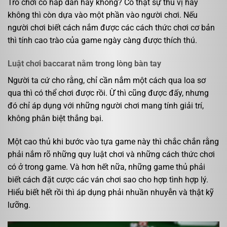
Trò chơi có hấp dẫn hay không? Có thật sự thú vị hay
không thì còn dựa vào một phần vào người chơi. Nếu
người chơi biết cách nắm được các cách thức chơi cơ bản
thì tính cao trào của game ngày càng được thích thú.
Luật chơi baccarat nằm trong lòng bàn tay
Người ta cứ cho rằng, chỉ cần nắm một cách qua loa sơ
qua thì có thể chơi được rồi. Ừ thì cũng được đấy, nhưng
đó chỉ áp dụng với những người chơi mang tính giải trí,
không phân biệt thắng bại.
Một cao thủ khi bước vào tựa game này thì chắc chắn rằng
phải nắm rõ những quy luật chơi và những cách thức chơi
có ở trong game. Và hơn hết nữa, những game thủ phải
biết cách đặt cược các ván chơi sao cho hợp tình hợp lý.
Hiểu biết hết rồi thì áp dụng phải nhuần nhuyễn và thật kỹ
lưỡng.