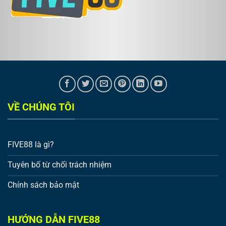
VỀ CHÚNG TÔI
FIVE88 là gì?
Tuyên bố từ chối trách nhiệm
Chính sách bảo mật
HƯỚNG DẪN FIVE88