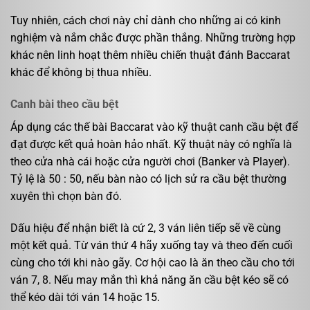
Tuy nhiên, cách chơi này chỉ dành cho những ai có kinh
nghiệm và nắm chắc được phần thắng. Những trường hợp
khác nên linh hoạt thêm nhiều chiến thuật đánh Baccarat
khác để không bị thua nhiều.
Canh bài theo cầu bệt
Áp dụng các thế bài Baccarat vào kỹ thuật canh cầu bệt để
đạt được kết quả hoàn hảo nhất. Kỹ thuật này có nghĩa là
theo cửa nhà cái hoặc cửa người chơi (Banker và Player).
Tỷ lệ là 50 : 50, nếu bàn nào có lịch sử ra cầu bệt thường
xuyên thì chọn bàn đó.
Dấu hiệu để nhận biết là cứ 2, 3 ván liên tiếp sẽ về cùng
một kết quả. Từ ván thứ 4 hãy xuống tay và theo đến cuối
cùng cho tới khi nào gãy. Cơ hội cao là ăn theo cầu cho tới
ván 7, 8. Nếu may mắn thì khả năng ăn cầu bệt kéo sẽ có
thể kéo dài tới ván 14 hoặc 15.