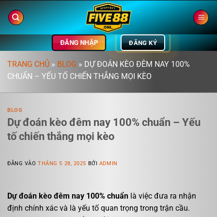
Bỏ
qua
nội
dung
ĐĂNG NHẬP
ĐĂNG KÝ
TRANG CHỦ
»
BLOG
»
DỰ ĐOÁN KÈO ĐÊM NAY 100%
CHUẨN – YẾU TỐ CHIẾN THẮNG MỌI KÈO
BLOG
Dự đoán kèo đêm nay 100% chuẩn – Yếu
tố chiến thắng mọi kèo
ĐĂNG VÀO
THÁNG 5 28, 2025
BỞI
ADMIN
Dự đoán kèo đêm nay 100% chuẩn
là việc đưa ra nhận
định chính xác và là yếu tố quan trọng trong trận cầu.