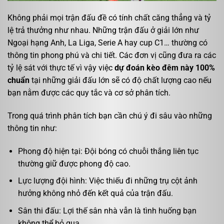
Không phải mọi trận đấu đề có tính chất căng thẳng và tỷ
lệ trả thưởng như nhau. Những trận đấu ở giải lớn như
Ngoại hạng Anh, La Liga, Serie A hay cup C1… thường có
thông tin phong phú và chi tiết. Các đơn vị cũng đưa ra các
tỷ lệ sát với thực tế vì vậy việc
dự đoán kèo đêm này 100%
chuẩn
tại những giải đấu lớn sẽ có độ chất lượng cao nếu
bạn nằm được các quy tắc và cơ sở phân tích.
Trong quá trình phân tích bạn cần chú ý đi sâu vào những
thông tin như:
Phong độ hiện tại: Đội bóng có chuỗi thắng liên tục
thường giữ được phong độ cao.
Lực lượng đội hình: Việc thiếu đi những trụ cột ảnh
hưởng không nhỏ đến kết quả của trận đấu.
Sân thi đấu: Lợi thế sân nhà vẫn là tình huống bạn
không thể bỏ qua.