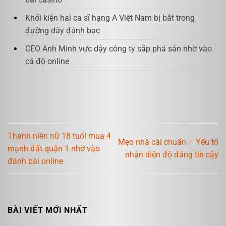
Khởi kiện hai ca sĩ hạng A Việt Nam bị bắt trong
đường dây đánh bạc
CEO Anh Minh vực dậy công ty sắp phá sản nhờ vào
cá độ online
Thanh niên nữ 18 tuổi mua 4
Mẹo nhà cái chuẩn – Yếu tố
mạnh đất quận 1 nhờ vào
nhận diện độ đáng tin cậy
đánh bài online
BÀI VIẾT MỚI NHẤT