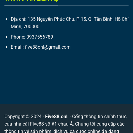
Địa chỉ: 135 Nguyễn Phúc Chu, P. 15, Q. Tân Bình, Hồ Chí
Minh, 700000
Phone: 0937556789
Email:
five88onl@gmail.com
Copyright © 2024 -
Five88.onl
- Cổng thông tin chính thức
của nhà cái Five88 số #1 châu Á. Chúng tôi cung cấp các
thông tin về sản phẩm, dịch vụ cá cược online đa dạng