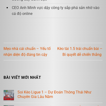
CEO Anh Minh vực dậy công ty sắp phá sản nhờ vào
cá độ online
Mẹo nhà cái chuẩn – Yếu tố
Kèo tài 1.5 trái chuẩn bài –
nhận diện độ đáng tin cậy
Bí quyết dễ chiến thắng
BÀI VIẾT MỚI NHẤT
Soi Kèo Ligue 1 – Dự Đoán Thông Thái Như
Chuyên Gia Lâu Năm