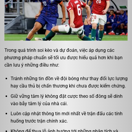
Trong quá trình soi kèo và dự đoán, việc áp dụng các
phương pháp chuẩn sẽ tối ưu được hiểu quả hơn khi bạn
cần lưu ý những điều như:
Tránh những tin đồn về đội bóng như thay đổi lực lượng
hay cầu thủ bị chấn thương khi chưa được kiểm chứng.
Giữ vững tâm lý không đặt cược theo số đông sẽ dính
vào bẫy tâm lý của nhà cái.
Luôn cập nhật thông tin mới nhất về trận đấu các tính
huống trước trận chính xác.
Không để thua lỗ ảnh hướng tới những phân tích và