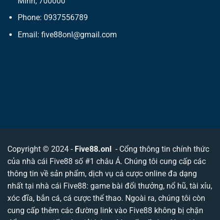
Minh, 700000
Phone: 0937556789
Email:
five88onl@gmail.com
Copyright © 2024 -
Five88.onl
- Cổng thông tin chính thức
của nhà cái Five88 số #1 châu Á. Chúng tôi cung cấp các
thông tin về sản phẩm, dịch vụ cá cược online đa dạng
nhất tại nhà cái Five88:
game bài đổi thưởng
,
nổ hũ
,
tài xỉu
,
xóc đĩa
,
bắn cá,
cá cược thể thao
. Ngoài ra, chúng tôi còn
cung cấp thêm các đường link vào Five88 không bị chặn