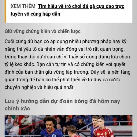
XEM THÊM
Tìm hiểu về trò chơi đá gà cựa dao trực
tuyến vô cùng hấp dẫn
Giữ vững chứng kiến và chiến lược
Cuối cùng dù bạn có áp dụng nhiều phương pháp hay kỹ
năng thì yếu tố cá nhân vẫn đóng vai trò rất quan trọng.
Đừng thay đổi dự đoán chỉ vì thấy số động đang lựa chọn
tỷ lệ kèo khác. Bạn cần tự tin và có chứng kiến với quyết
định của bản thân giữ vững lập trường. Đây sẽ là nền tảng
quan trọng để bạn có thể phát triển về tư duy cá cược
chuyên nghiệp và hiệu quả nhất.
Lưu ý hướng dẫn dự đoán bóng đá hôm nay
chính xác