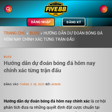
Bỏ
qua
nội
dung
ĐĂNG NHẬP
ĐĂNG KÝ
TRANG CHỦ
»
BLOG
»
HƯỚNG DẪN DỰ ĐOÁN BÓNG ĐÁ
HÔM NAY CHÍNH XÁC TỪNG TRẬN ĐẤU
BLOG
Hướng dẫn dự đoán bóng đá hôm nay
chính xác từng trận đấu
ĐĂNG VÀO
THÁNG 5 28, 2025
BỞI
ADMIN
Hướng dẫn dự đoán bóng đá hôm nay chính xác
là cơ hội
phân tích đưa ra những quyết định đặt cược chuẩn tại