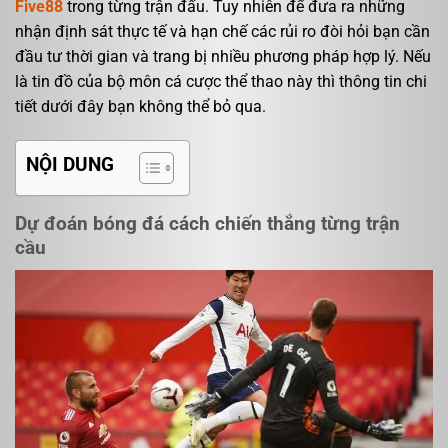
Five88
trong từng trận đấu. Tuy nhiên để đưa ra những
nhận định sát thực tế và hạn chế các rủi ro đòi hỏi bạn cần
đầu tư thời gian và trang bị nhiều phương pháp hợp lý. Nếu
là tin đồ của bộ môn cá cược thể thao này thì thông tin chi
tiết dưới đây bạn không thể bỏ qua.
NỘI DUNG
Dự đoán bóng đá cách chiến thắng từng trận
cầu