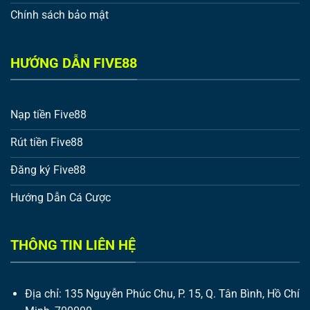
Chính sách bảo mật
HƯỚNG DẪN FIVE88
Nạp tiền Five88
Rút tiền Five88
Đăng ký Five88
Hướng Dẫn Cá Cược
THÔNG TIN LIÊN HỆ
Địa chỉ: 135 Nguyễn Phúc Chu, P. 15, Q. Tân Bình, Hồ Chí