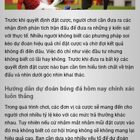
Trước khi quyết định đặt cược, người chơi cần đưa ra các
nhận định phân tích trận đấu để đưa ra những ý kiến sát
với thực tế. Nhiều người không biết các phương pháp soi
kèo dự đoán hiệu quả chỉ đặt cược và chờ đợi kết quả
không đi đến đâu. Việc đó chỉ như việc đầu tư nhưng
không biết có lãi hay không. Trước khi đưa ra bất kỳ các
quyết định đặt cược nào bạn cần tìm hiểu tính chất về trận
đấu và nhìn dưới góc nhìn khai thác.
Hướng dẫn dự đoán bóng đá hôm nay chính xác
luôn thắng
Trong quá trình chơi, các đơn vị cá cược sẽ mang đến cho
người chơi nhiều tỷ lệ kèo với các mức trả thưởng khác
nhau. Tuy nhiên nếu cứ nhắm mắt nhắm mũi đặt cược vào
đó mà không biết có cơ hội trúng không sẽ không mang lại
hiệu quả cao. Bạn cần dựa vào nhiều yếu tố để dự đoán