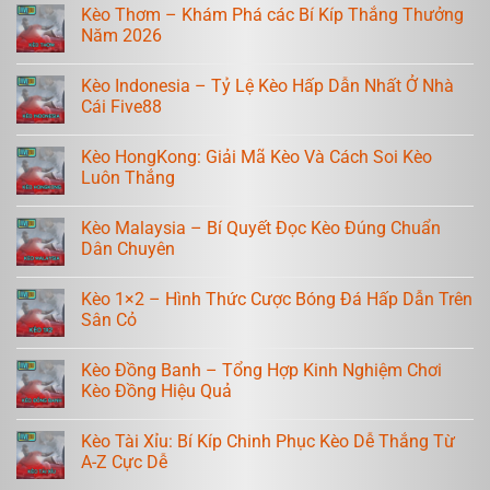
Kèo Thơm – Khám Phá các Bí Kíp Thắng Thưởng
Năm 2026
Kèo Indonesia – Tỷ Lệ Kèo Hấp Dẫn Nhất Ở Nhà
Cái Five88
Kèo HongKong: Giải Mã Kèo Và Cách Soi Kèo
Luôn Thắng
Kèo Malaysia – Bí Quyết Đọc Kèo Đúng Chuẩn
Dân Chuyên
Kèo 1×2 – Hình Thức Cược Bóng Đá Hấp Dẫn Trên
Sân Cỏ
Kèo Đồng Banh – Tổng Hợp Kinh Nghiệm Chơi
Kèo Đồng Hiệu Quả
Kèo Tài Xỉu: Bí Kíp Chinh Phục Kèo Dễ Thắng Từ
A-Z Cực Dễ