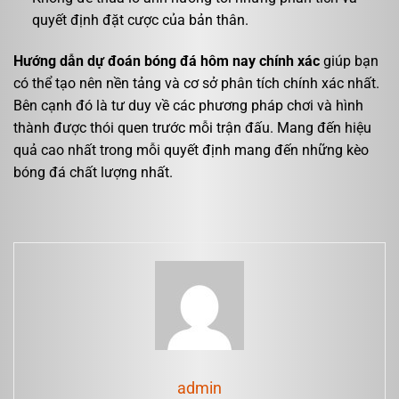
quyết định đặt cược của bản thân.
Hướng dẫn dự đoán bóng đá hôm nay chính xác
giúp bạn
có thể tạo nên nền tảng và cơ sở phân tích chính xác nhất.
Bên cạnh đó là tư duy về các phương pháp chơi và hình
thành được thói quen trước mỗi trận đấu. Mang đến hiệu
quả cao nhất trong mỗi quyết định mang đến những kèo
bóng đá chất lượng nhất.
admin