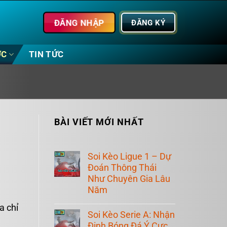
ĐĂNG NHẬP
ĐĂNG KÝ
ỢC
TIN TỨC
BÀI VIẾT MỚI NHẤT
Soi Kèo Ligue 1 – Dự
Đoán Thông Thái
Như Chuyên Gia Lâu
Năm
 chỉ
Soi Kèo Serie A: Nhận
Định Bóng Đá Ý Cực