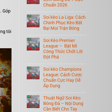
Chuẩn 2026
. Góp
Soi kèo La Liga: Cách
Chinh Phục Kèo Bất
Bại Mọi Trận Bóng
ng tôi
Soi Kèo Premier
League – Bật Mí
Công Thức Chốt Lời
Đột Phá
Soi kèo Champions
League: Cách Cược
Chuẩn Cực Hay Dễ
Áp Dụng
Thuật Ngữ Soi Kèo
Bóng Đá – Nội Dung
Cần Biết Cho Tay