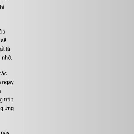
hì
hòa
 sẽ
ất là
n nhớ.
ấc
n ngay
n
g trận
g ứng
 này