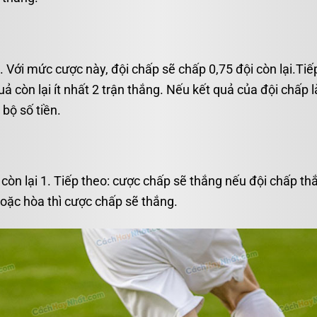
 Với mức cược này, đội chấp sẽ chấp 0,75 đội còn lại.Tiế
 còn lại ít nhất 2 trận thắng. Nếu kết quả của đội chấp l
bộ số tiền.
i còn lại 1. Tiếp theo: cược chấp sẽ thắng nếu đội chấp th
hoặc hòa thì cược chấp sẽ thắng.