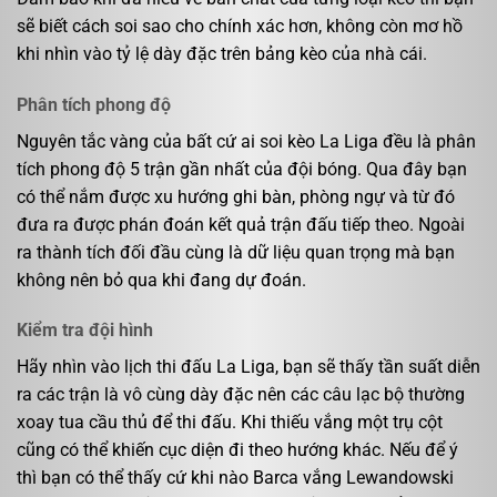
sẽ biết cách soi sao cho chính xác hơn, không còn mơ hồ
khi nhìn vào tỷ lệ dày đặc trên bảng kèo của nhà cái.
Phân tích phong độ
Nguyên tắc vàng của bất cứ ai soi kèo La Liga đều là phân
tích phong độ 5 trận gần nhất của đội bóng. Qua đây bạn
có thể nắm được xu hướng ghi bàn, phòng ngự và từ đó
đưa ra được phán đoán kết quả trận đấu tiếp theo. Ngoài
ra thành tích đối đầu cùng là dữ liệu quan trọng mà bạn
không nên bỏ qua khi đang dự đoán.
Kiểm tra đội hình
Hãy nhìn vào lịch thi đấu La Liga, bạn sẽ thấy tần suất diễn
ra các trận là vô cùng dày đặc nên các câu lạc bộ thường
xoay tua cầu thủ để thi đấu. Khi thiếu vắng một trụ cột
cũng có thể khiến cục diện đi theo hướng khác. Nếu để ý
thì bạn có thể thấy cứ khi nào Barca vắng Lewandowski