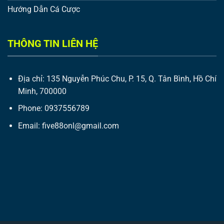
Hướng Dẫn Cá Cược
THÔNG TIN LIÊN HỆ
Địa chỉ: 135 Nguyễn Phúc Chu, P. 15, Q. Tân Bình, Hồ Chí
Minh, 700000
Phone: 0937556789
Email:
five88onl@gmail.com