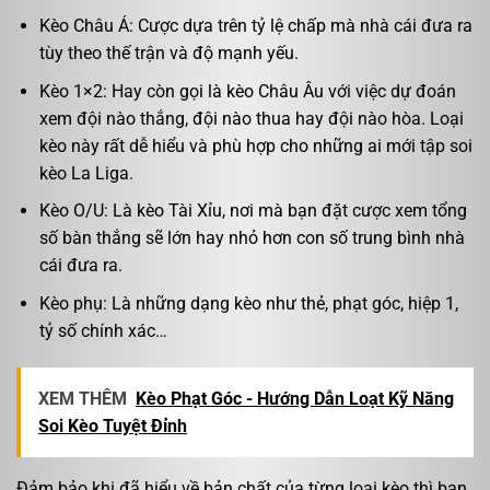
Kèo Châu Á: Cược dựa trên tỷ lệ chấp mà nhà cái đưa ra
tùy theo thế trận và độ mạnh yếu.
Kèo 1×2: Hay còn gọi là kèo Châu Âu với việc dự đoán
xem đội nào thắng, đội nào thua hay đội nào hòa. Loại
kèo này rất dễ hiểu và phù hợp cho những ai mới tập soi
kèo La Liga.
Kèo O/U: Là kèo Tài Xỉu, nơi mà bạn đặt cược xem tổng
số bàn thắng sẽ lớn hay nhỏ hơn con số trung bình nhà
cái đưa ra.
Kèo phụ: Là những dạng kèo như thẻ, phạt góc, hiệp 1,
tỷ số chính xác…
XEM THÊM
Kèo Phạt Góc - Hướng Dẫn Loạt Kỹ Năng
Soi Kèo Tuyệt Đỉnh
Đảm bảo khi đã hiểu về bản chất của từng loại kèo thì bạn