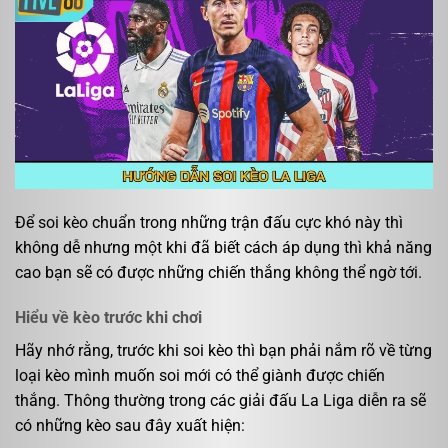
Để soi kèo chuẩn trong những trận đấu cực khó này thì
không dễ nhưng một khi đã biết cách áp dụng thì khả năng
cao bạn sẽ có được những chiến thắng không thể ngờ tới.
Hiểu về kèo trước khi chơi
Hãy nhớ rằng, trước khi soi kèo thì bạn phải nắm rõ về từng
loại kèo mình muốn soi mới có thể giành được chiến
thắng. Thông thường trong các giải đấu La Liga diễn ra sẽ
có những kèo sau đây xuất hiện: