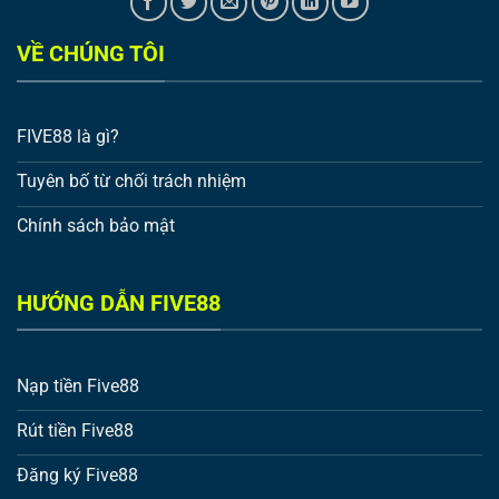
VỀ CHÚNG TÔI
FIVE88 là gì?
Tuyên bố từ chối trách nhiệm
Chính sách bảo mật
HƯỚNG DẪN FIVE88
Nạp tiền Five88
Rút tiền Five88
Đăng ký Five88