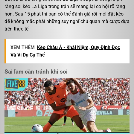
rằng soi kèo La Liga trong trận sẽ mang lại cơ hội rõ ràng
hơn. Sau 15 phút thì bạn có thể đánh giá rồi mới đặt kèo
để không mắc phải những suy nghĩ chủ quan mà cược dựa
trên thực tế.
XEM THÊM
Kèo Châu Á - Khái Niệm, Quy Định Đọc
Và Ví Dụ Cụ Thể
Sai lầm cần tránh khi soi