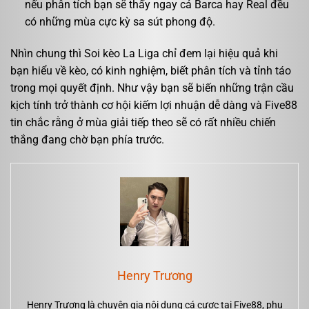
nếu phân tích bạn sẽ thấy ngay cả Barca hay Real đều
có những mùa cực kỳ sa sút phong độ.
Nhìn chung thì Soi kèo La Liga chỉ đem lại hiệu quả khi
bạn hiểu về kèo, có kinh nghiệm, biết phân tích và tỉnh táo
trong mọi quyết định. Như vậy bạn sẽ biến những trận cầu
kịch tính trở thành cơ hội kiếm lợi nhuận dễ dàng và Five88
tin chắc rằng ở mùa giải tiếp theo sẽ có rất nhiều chiến
thắng đang chờ bạn phía trước.
Henry Trương
Henry Trương là chuyên gia nội dung cá cược tại Five88, phụ