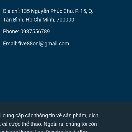
Địa chỉ: 135 Nguyễn Phúc Chu, P. 15, Q.
Tân Bình, Hồ Chí Minh, 700000
Phone: 0937556789
Email:
five88onl@gmail.com
i cung cấp các thông tin về sản phẩm, dịch
,
cá cược thể thao
. Ngoài ra, chúng tôi còn