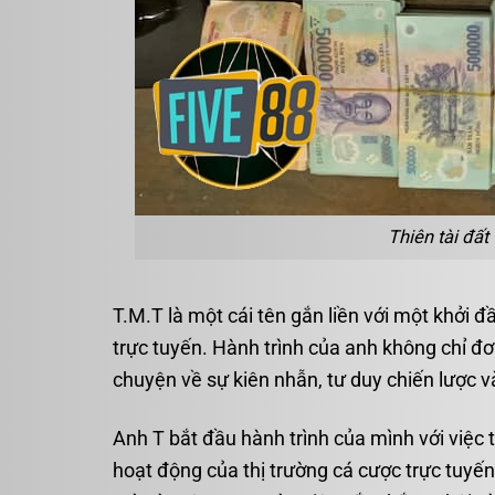
Thiên tài đất
T.M.T là một cái tên gắn liền với một khởi 
trực tuyến. Hành trình của anh không chỉ đơ
chuyện về sự kiên nhẫn, tư duy chiến lược 
Anh T bắt đầu hành trình của mình với việc 
hoạt động của thị trường cá cược trực tuyế