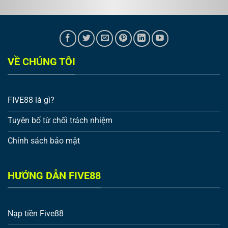
VỀ CHÚNG TÔI
FIVE88 là gì?
Tuyên bố từ chối trách nhiệm
Chính sách bảo mật
HƯỚNG DẪN FIVE88
Nạp tiền Five88