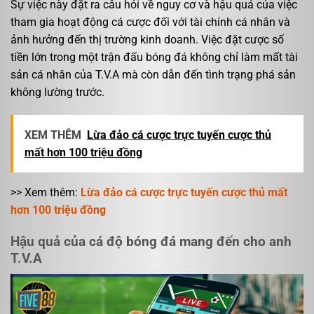
Sự việc này đặt ra câu hỏi về nguy cơ và hậu quả của việc
tham gia hoạt động cá cược đối với tài chính cá nhân và
ảnh hưởng đến thị trường kinh doanh. Việc đặt cược số
tiền lớn trong một trận đấu bóng đá không chỉ làm mất tài
sản cá nhân của T.V.A mà còn dẫn đến tình trạng phá sản
không lường trước.
XEM THÊM
Lừa đảo cá cược trực tuyến cược thủ
mất hơn 100 triệu đồng
>> Xem thêm:
Lừa đảo cá cược trực tuyến cược thủ mất
hơn 100 triệu đồng
Hậu quả của cá độ bóng đá mang đến cho anh
T.V.A