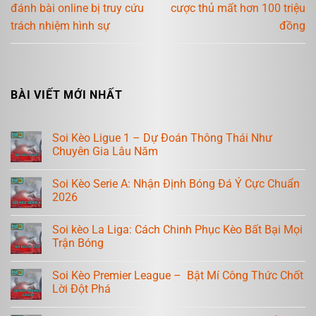
đánh bài online bị truy cứu
cược thủ mất hơn 100 triệu
trách nhiệm hình sự
đồng
BÀI VIẾT MỚI NHẤT
Soi Kèo Ligue 1 – Dự Đoán Thông Thái Như
Chuyên Gia Lâu Năm
Soi Kèo Serie A: Nhận Định Bóng Đá Ý Cực Chuẩn
2026
Soi kèo La Liga: Cách Chinh Phục Kèo Bất Bại Mọi
Trận Bóng
Soi Kèo Premier League – Bật Mí Công Thức Chốt
Lời Đột Phá