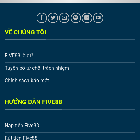
VỀ CHÚNG TÔI
FIVE88 là gì?
Tuyên bố từ chối trách nhiệm
Chính sách bảo mật
HƯỚNG DẪN FIVE88
Nạp tiền Five88
Rút tiền Five88