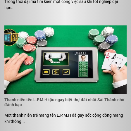
Trong thời đại mà tìm kiếm một công việc sau khi tốt nghiệp đại
học...
Thanh niên tên L.P.M.H tậu ngay biệt thự đắt nhất Sài Thành nhờ
đánh bạc
Một thanh niên trẻ mang tên L.P.M.H đã gây sốc cộng đồng mạng
khi thông...