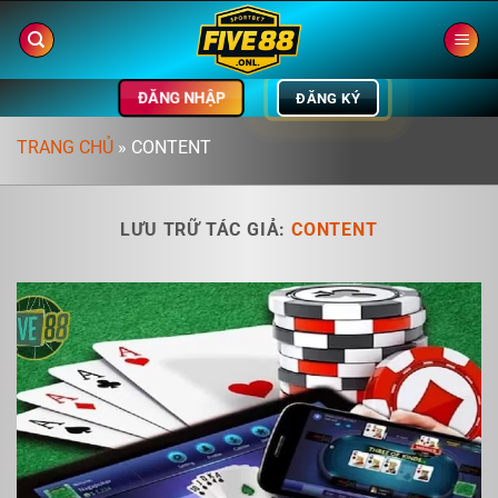
Bỏ
qua
nội
dung
ĐĂNG NHẬP
ĐĂNG KÝ
TRANG CHỦ
»
CONTENT
LƯU TRỮ TÁC GIẢ:
CONTENT