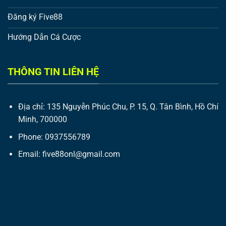
Đăng ký Five88
Hướng Dẫn Cá Cược
THÔNG TIN LIÊN HỆ
Địa chỉ: 135 Nguyễn Phúc Chu, P. 15, Q. Tân Bình, Hồ Chí
Minh, 700000
Phone: 0937556789
Email:
five88onl@gmail.com