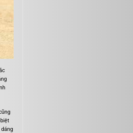
hắc
ằng
ành
 cũng
biệt
t dáng