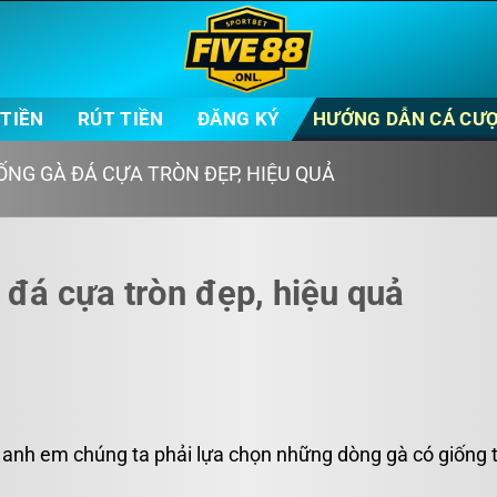
 TIỀN
RÚT TIỀN
ĐĂNG KÝ
HƯỚNG DẪN CÁ CƯ
ỐNG GÀ ĐÁ CỰA TRÒN ĐẸP, HIỆU QUẢ
 đá cựa tròn đẹp, hiệu quả
ì anh em chúng ta phải lựa chọn những dòng gà có giống t