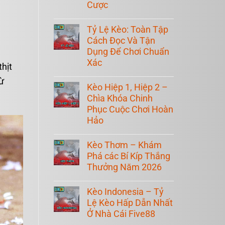
Cược
Tỷ Lệ Kèo: Toàn Tập
Cách Đọc Và Tận
Dụng Để Chơi Chuẩn
Xác
thịt
ừ
Kèo Hiệp 1, Hiệp 2 –
Chìa Khóa Chinh
Phục Cuộc Chơi Hoàn
Hảo
Kèo Thơm – Khám
Phá các Bí Kíp Thắng
Thưởng Năm 2026
Kèo Indonesia – Tỷ
Lệ Kèo Hấp Dẫn Nhất
Ở Nhà Cái Five88