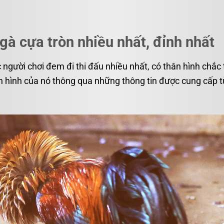
gà cựa tròn nhiều nhất, đỉnh nhất
người chơi đem đi thi đấu nhiều nhất, có thân hình chắc 
n hình của nó thông qua những thông tin được cung cấp t