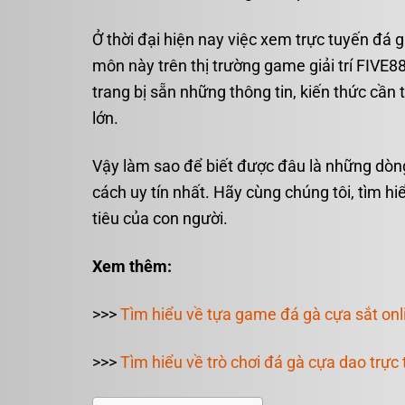
Ở thời đại hiện nay việc xem trực tuyến đá
môn này trên thị trường game giải trí FIVE88
trang bị sẵn những thông tin, kiến thức cần
lớn.
Vậy làm sao để biết được đâu là những dòng
cách uy tín nhất. Hãy cùng chúng tôi, tìm h
tiêu của con người.
Xem thêm:
>>>
Tìm hiểu về tựa game đá gà cựa sắt onl
>>>
Tìm hiểu về trò chơi đá gà cựa dao trực