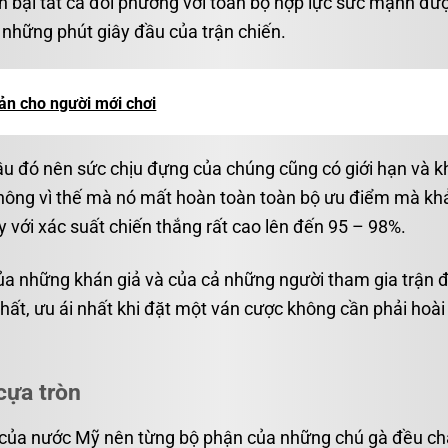
 bại tất cả đối phương với toàn bộ hợp lực sức mạnh đư
 những phút giây đầu của trận chiến.
ản cho người mới chơi
đầu đó nên sức chịu đựng của chúng cũng có giới hạn và 
 không vì thế mà nó mất hoàn toàn toàn bộ ưu điểm mà kh
y với xác suất chiến thắng rất cao lên đến 95 – 98%.
của những khán giả và của cả những người tham gia trận 
t, ưu ái nhất khi đặt một ván cược không cần phải hoài 
cựa tròn
 của nước Mỹ nên từng bộ phận của những chú gà đều ch