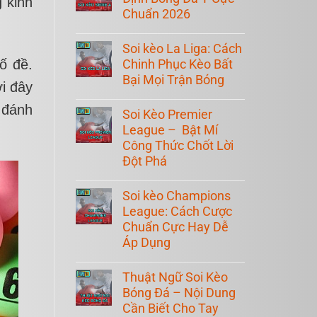
 kinh
Chuẩn 2026
Soi kèo La Liga: Cách
ố đề.
Chinh Phục Kèo Bất
Bại Mọi Trận Bóng
ới đây
 đánh
Soi Kèo Premier
League – Bật Mí
Công Thức Chốt Lời
Đột Phá
Soi kèo Champions
League: Cách Cược
Chuẩn Cực Hay Dễ
Áp Dụng
Thuật Ngữ Soi Kèo
Bóng Đá – Nội Dung
Cần Biết Cho Tay