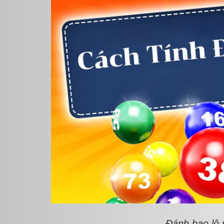
Đánh bao lô 