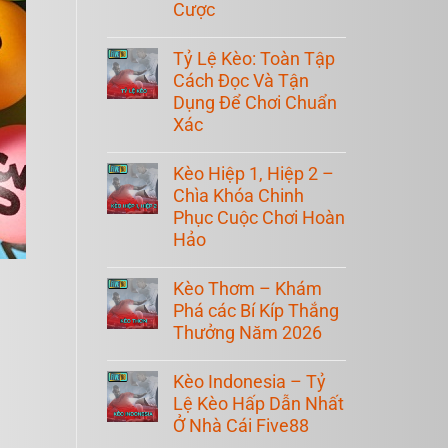
Cược
Tỷ Lệ Kèo: Toàn Tập
Cách Đọc Và Tận
Dụng Để Chơi Chuẩn
Xác
Kèo Hiệp 1, Hiệp 2 –
Chìa Khóa Chinh
Phục Cuộc Chơi Hoàn
Hảo
Kèo Thơm – Khám
Phá các Bí Kíp Thắng
Thưởng Năm 2026
Kèo Indonesia – Tỷ
Lệ Kèo Hấp Dẫn Nhất
Ở Nhà Cái Five88