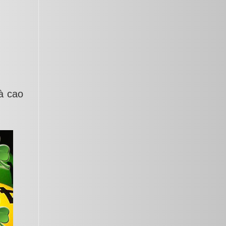
à cao