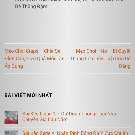
Dễ Thắng Đậm
Mẹo Chơi Craps – Chia Sẻ
Mẹo Chơi Hi-lo – Bí Quyết
Đỉnh Cao, Hiệu Quả Mỗi Lần
Thắng Lớn Liên Tiếp Cực Dễ
Áp Dụng
Dàng
BÀI VIẾT MỚI NHẤT
Soi Kèo Ligue 1 – Dự Đoán Thông Thái Như
Chuyên Gia Lâu Năm
Soi Kèo Serie A: Nhận Định Bóng Đá Ý Cực Chuẩn