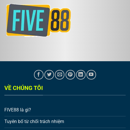
VỀ CHÚNG TÔI
FIVE88 là gì?
Tuyên bố từ chối trách nhiệm