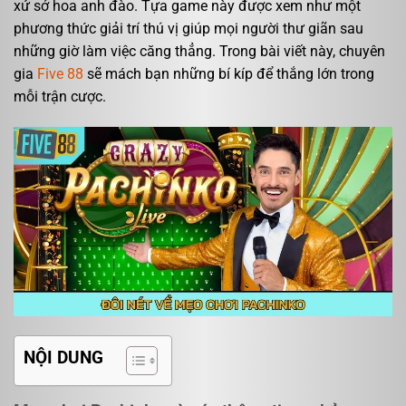
xứ sở hoa anh đào. Tựa game này được xem như một
phương thức giải trí thú vị giúp mọi người thư giãn sau
những giờ làm việc căng thẳng. Trong bài viết này, chuyên
gia
Five 88
sẽ mách bạn những bí kíp để thắng lớn trong
mỗi trận cược.
NỘI DUNG