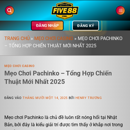
Bỏ
qua
nội
dung
ĐĂNG NHẬP
ĐĂNG KÝ
TRANG CHỦ
»
MẸO CHƠI CASINO
»
MẸO CHƠI PACHINKO
– TỔNG HỢP CHIẾN THUẬT MỚI NHẤT 2025
MẸO CHƠI CASINO
Mẹo Chơi Pachinko – Tổng Hợp Chiến
Thuật Mới Nhất 2025
ĐĂNG VÀO
THÁNG MƯỜI MỘT 14, 2025
BỞI
HENRY TRƯƠNG
Mẹo chơi Pachinko là chủ đề luôn rất nóng hổi tại Nhật
Bản, bởi đây là kiểu giải trí được tìm thấy ở khắp nơi trong