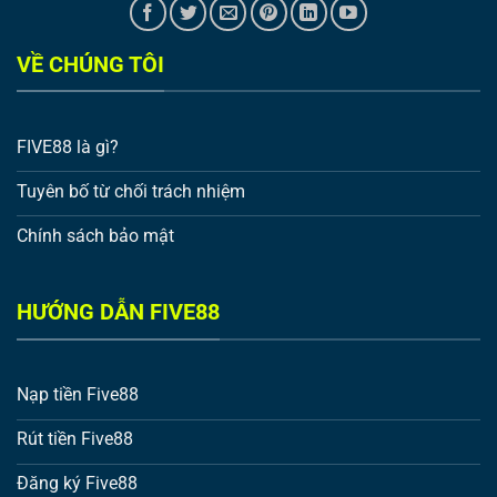
VỀ CHÚNG TÔI
FIVE88 là gì?
Tuyên bố từ chối trách nhiệm
Chính sách bảo mật
HƯỚNG DẪN FIVE88
Nạp tiền Five88
Rút tiền Five88
Đăng ký Five88