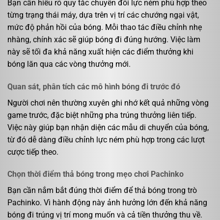
Bạn cần hiểu rõ quy tắc chuyển đổi lực ném phù hợp theo
từng trạng thái máy, dựa trên vị trí các chướng ngại vật,
mức độ phản hồi của bóng. Mỗi thao tác điều chỉnh nhẹ
nhàng, chính xác sẽ giúp bóng đi đúng hướng. Việc làm
này sẽ tối đa khả năng xuất hiện các điểm thưởng khi
bóng lăn qua các vòng thưởng mới.
Quan sát, phân tích các mô hình bóng đi trước đó
Người chơi nên thường xuyên ghi nhớ kết quả những vòng
game trước, đặc biệt những pha trúng thưởng liên tiếp.
Việc này giúp bạn nhận diện các mẫu di chuyển của bóng,
từ đó dễ dàng điều chỉnh lực ném phù hợp trong các lượt
cược tiếp theo.
Chọn thời điểm thả bóng trong mẹo chơi Pachinko
Bạn cần nắm bắt đúng thời điểm để thả bóng trong trò
Pachinko. Vì hành động này ảnh hưởng lớn đến khả năng
bóng đi trúng vị trí mong muốn và cả tiền thưởng thu về.