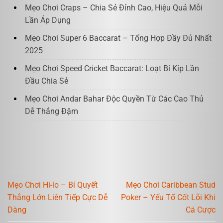
Mẹo Chơi Craps – Chia Sẻ Đỉnh Cao, Hiệu Quả Mỗi
Lần Áp Dụng
Mẹo Chơi Super 6 Baccarat – Tổng Hợp Đầy Đủ Nhất
2025
Mẹo Chơi Speed Cricket Baccarat: Loạt Bí Kíp Lần
Đầu Chia Sẻ
Mẹo Chơi Andar Bahar Độc Quyền Từ Các Cao Thủ
Dễ Thắng Đậm
Mẹo Chơi Hi-lo – Bí Quyết
Mẹo Chơi Caribbean Stud
Thắng Lớn Liên Tiếp Cực Dễ
Poker – Yếu Tố Cốt Lõi Khi
Dàng
Cá Cược