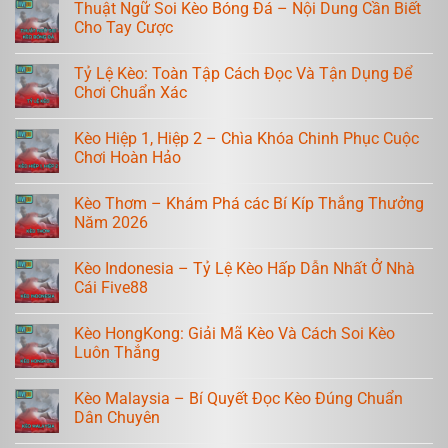
Thuật Ngữ Soi Kèo Bóng Đá – Nội Dung Cần Biết
Cho Tay Cược
Tỷ Lệ Kèo: Toàn Tập Cách Đọc Và Tận Dụng Để
Chơi Chuẩn Xác
Kèo Hiệp 1, Hiệp 2 – Chìa Khóa Chinh Phục Cuộc
Chơi Hoàn Hảo
Kèo Thơm – Khám Phá các Bí Kíp Thắng Thưởng
Năm 2026
Kèo Indonesia – Tỷ Lệ Kèo Hấp Dẫn Nhất Ở Nhà
Cái Five88
Kèo HongKong: Giải Mã Kèo Và Cách Soi Kèo
Luôn Thắng
Kèo Malaysia – Bí Quyết Đọc Kèo Đúng Chuẩn
Dân Chuyên