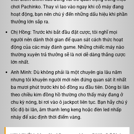
chơi Pachinko. Thay vì lao vào ngay khi cỗ máy đang
hoạt động, bạn nên chú ý đến những dấu hiệu khi phần
thưởng lớn sắp ra.
Chị Hồng: Trước khi bắt đầu đặt cược, tôi nghĩ mọi
người nên dành thời gian để quan sát cách thức hoạt
động của các máy đánh game. Những chiếc máy nào
thường xuyên trả thưởng sẽ là nơi dễ dàng thắng cược
lớn nhất.
Anh Minh: Dù không phải là một chuyên gia lâu năm
nhưng tôi khuyên người mới nên đứng quan sát ít nhất
ba mươi phút trước khi bỏ đồng xu đầu tiên. Dòng bi lăn
theo chiều kim đồng hồ thường cho thấy máy đang ở
chu kỳ nóng, bi rơi vào ô jackpot liên tục. Bạn hãy chú ý
tốc độ bi lăn, âm thanh leng keng hoặc đèn led nhấp
nháy để xác định thời điểm vàng.