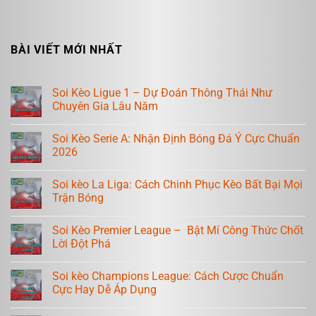
BÀI VIẾT MỚI NHẤT
Soi Kèo Ligue 1 – Dự Đoán Thông Thái Như
Chuyên Gia Lâu Năm
Soi Kèo Serie A: Nhận Định Bóng Đá Ý Cực Chuẩn
2026
Soi kèo La Liga: Cách Chinh Phục Kèo Bất Bại Mọi
Trận Bóng
Soi Kèo Premier League – Bật Mí Công Thức Chốt
Lời Đột Phá
Soi kèo Champions League: Cách Cược Chuẩn
Cực Hay Dễ Áp Dụng