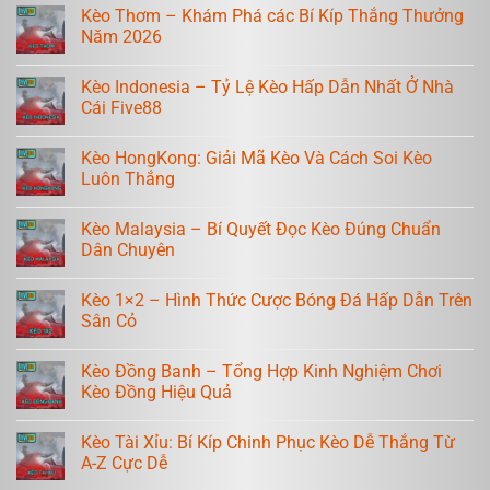
Kèo Thơm – Khám Phá các Bí Kíp Thắng Thưởng
Năm 2026
Kèo Indonesia – Tỷ Lệ Kèo Hấp Dẫn Nhất Ở Nhà
Cái Five88
Kèo HongKong: Giải Mã Kèo Và Cách Soi Kèo
Luôn Thắng
Kèo Malaysia – Bí Quyết Đọc Kèo Đúng Chuẩn
Dân Chuyên
Kèo 1×2 – Hình Thức Cược Bóng Đá Hấp Dẫn Trên
Sân Cỏ
Kèo Đồng Banh – Tổng Hợp Kinh Nghiệm Chơi
Kèo Đồng Hiệu Quả
Kèo Tài Xỉu: Bí Kíp Chinh Phục Kèo Dễ Thắng Từ
A-Z Cực Dễ