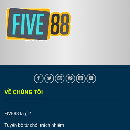
VỀ CHÚNG TÔI
FIVE88 là gì?
Tuyên bố từ chối trách nhiệm