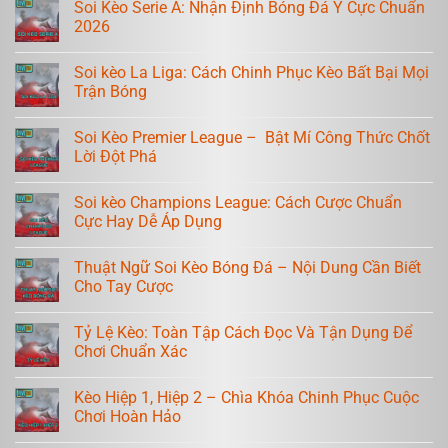
Soi Kèo Serie A: Nhận Định Bóng Đá Ý Cực Chuẩn
2026
Soi kèo La Liga: Cách Chinh Phục Kèo Bất Bại Mọi
Trận Bóng
Soi Kèo Premier League – Bật Mí Công Thức Chốt
Lời Đột Phá
Soi kèo Champions League: Cách Cược Chuẩn
Cực Hay Dễ Áp Dụng
Thuật Ngữ Soi Kèo Bóng Đá – Nội Dung Cần Biết
Cho Tay Cược
Tỷ Lệ Kèo: Toàn Tập Cách Đọc Và Tận Dụng Để
Chơi Chuẩn Xác
Kèo Hiệp 1, Hiệp 2 – Chìa Khóa Chinh Phục Cuộc
Chơi Hoàn Hảo