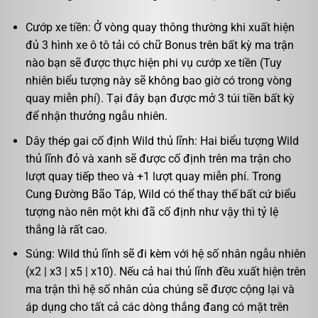
Cướp xe tiền: Ở vòng quay thông thường khi xuất hiện
đủ 3 hình xe ô tô tải có chữ Bonus trên bất kỳ ma trận
nào bạn sẽ được thực hiện phi vụ cướp xe tiền (Tuy
nhiên biểu tượng này sẽ không bao giờ có trong vòng
quay miễn phí). Tại đây bạn được mở 3 túi tiền bất kỳ
để nhận thưởng ngẫu nhiên.
Dây thép gai cố định Wild thủ lĩnh: Hai biểu tượng Wild
thủ lĩnh đỏ và xanh sẽ được cố định trên ma trận cho
lượt quay tiếp theo và +1 lượt quay miễn phí. Trong
Cung Đường Bão Táp, Wild có thể thay thế bất cứ biểu
tượng nào nên một khi đã cố định như vậy thì tỷ lệ
thắng là rất cao.
Súng: Wild thủ lĩnh sẽ đi kèm với hệ số nhân ngẫu nhiên
(x2 | x3 | x5 | x10). Nếu cả hai thủ lĩnh đều xuất hiện trên
ma trận thì hệ số nhân của chúng sẽ được cộng lại và
áp dụng cho tất cả các dòng thắng đang có mặt trên