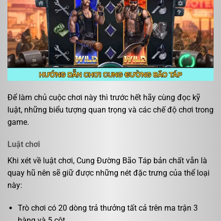
Để làm chủ cuộc chơi này thì trước hết hãy cùng đọc kỹ
luật, những biểu tượng quan trọng và các chế độ chơi trong
game.
Luật chơi
Khi xét về luật chơi, Cung Đường Bão Táp bản chất vẫn là
quay hũ nên sẽ giữ được những nét đặc trưng của thể loại
này:
Trò chơi có 20 dòng trả thưởng tất cả trên ma trận 3
hàng và 5 cột.